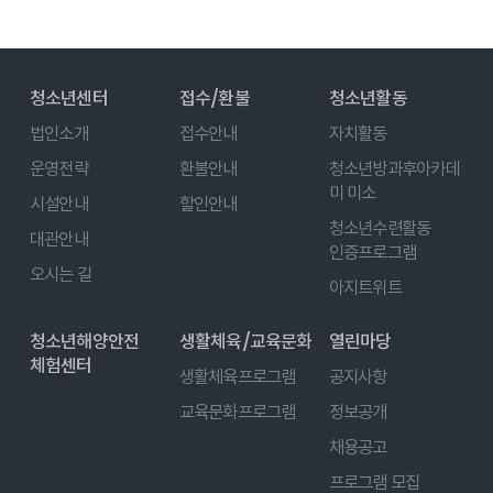
청소년센터
접수/환불
청소년활동
법인소개
접수안내
자치활동
운영전략
환불안내
청소년방과후아카데
미 미소
시설안내
할인안내
청소년수련활동
대관안내
인증프로그램
오시는 길
아지트위트
청소년해양안전
생활체육/교육문화
열린마당
체험센터
생활체육프로그램
공지사항
교육문화프로그램
정보공개
채용공고
프로그램 모집