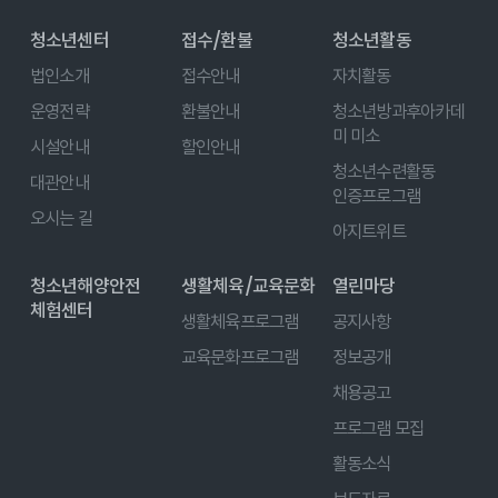
청소년센터
접수/환불
청소년활동
법인소개
접수안내
자치활동
운영전략
환불안내
청소년방과후아카데
미 미소
시설안내
할인안내
청소년수련활동
대관안내
인증프로그램
오시는 길
아지트위트
청소년해양안전
생활체육/교육문화
열린마당
체험센터
생활체육프로그램
공지사항
교육문화프로그램
정보공개
채용공고
프로그램 모집
활동소식