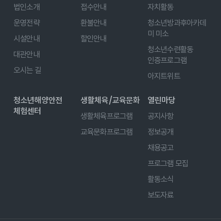
법인소개
접수안내
자치활동
운영전략
환불안내
청소년방과후아카데
미 미소
시설안내
할인안내
청소년수련활동
대관안내
인증프로그램
오시는 길
아지트위트
청소년해양안전
생활체육/교육문화
열린마당
체험센터
생활체육프로그램
공지사항
교육문화프로그램
정보공개
채용공고
프로그램 모집
활동소식
보도자료