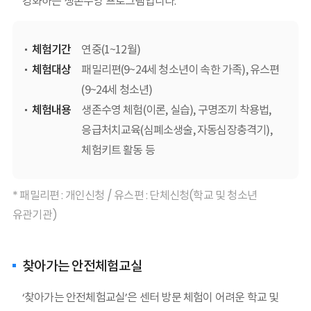
강화하는 생존수영 프로그램입니다.
체험기간
연중(1~12월)
체험대상
패밀리편(9~24세 청소년이 속한 가족), 유스편
(9~24세 청소년)
체험내용
생존수영 체험(이론, 실습), 구명조끼 착용법,
응급처치교육(심폐소생술, 자동심장충격기),
체험키트 활동 등
* 패밀리편 : 개인신청 / 유스편 : 단체신청(학교 및 청소년
유관기관)
찾아가는 안전체험교실
‘찾아가는 안전체험교실’은 센터 방문 체험이 어려운 학교 및