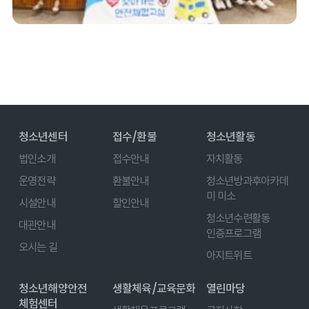
청소년센터
접수/환불
청소년활동
법인소개
접수안내
자치활동
운영전략
환불안내
청소년방과후아카데
미 미소
시설안내
할인안내
청소년수련활동
대관안내
인증프로그램
오시는 길
아지트위트
청소년해양안전
생활체육/교육문화
열린마당
체험센터