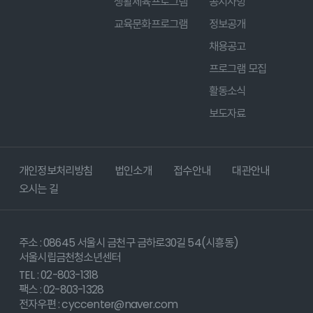
생활체육프로그램
공지사항
교육문화프로그램
정보공개
채용공고
프로그램 모집
활동소식
보도자료
개인정보처리방침
법인소개
접수안내
대관안내
오시는 길
주소 : 08645 서울시 금천구 금하로30길 54(시흥동)
서울시립금천청소년센터
TEL : 02-803-1318
팩스 : 02-803-1328
전자우편 : cyccenter@naver.com